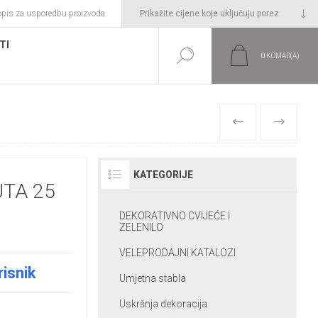
opis za usporedbu proizvoda
TI
0
KOMAD(A)
PRETHODNI
SLIJEDEĆI
KATEGORIJE
TA 25
DEKORATIVNO CVIJEĆE I
ZELENILO
VELEPRODAJNI KATALOZI
risnik
Umjetna stabla
Uskršnja dekoracija