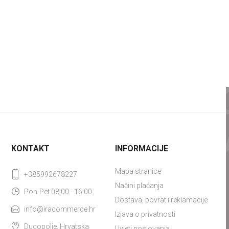
KONTAKT
INFORMACIJE
Mapa stranice
+385992678227
Načini plaćanja
Pon-Pet 08:00 - 16:00
Dostava, povrat i reklamacije
info@iracommerce.hr
Izjava o privatnosti
Dugopolje, Hrvatska
Uvjeti poslovanja