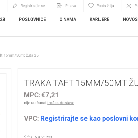
Registrirajte se
Prijava
Popis želja
P
B2B
POSLOVNICE
O NAMA
KARIJERE
NOVOS
aft 15mm/50mt žuta 25
TRAKA TAFT 15MM/50MT ŽU
MPC:
€7,21
nije uračunat
trošak dostave
VPC:
Registrirajte se kao poslovni ko
Šifra:
A7021203