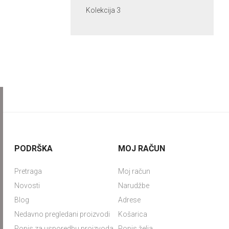
Kolekcija 3
PODRŠKA
MOJ RAČUN
Pretraga
Moj račun
Novosti
Narudžbe
Blog
Adrese
Nedavno pregledani proizvodi
Košarica
Popis za usporedbu proizvoda
Popis želja