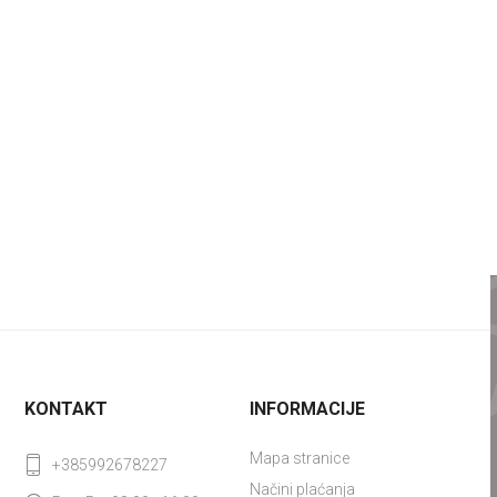
KONTAKT
INFORMACIJE
Mapa stranice
+385992678227
Načini plaćanja