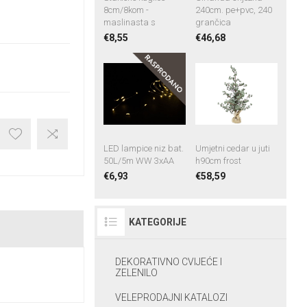
8cm/8kom -
240cm. pe+pvc, 240
maslinasta s
grančica
€8,55
€46,68
LED lampice niz bat.
Umjetni cedar u juti
50L/5m WW 3xAA
h90cm frost
€6,93
€58,59
KATEGORIJE
DEKORATIVNO CVIJEĆE I
ZELENILO
VELEPRODAJNI KATALOZI