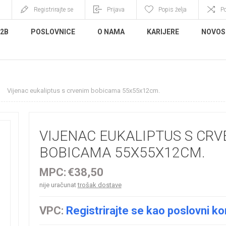
Registrirajte se
Prijava
Popis želja
P
B2B
POSLOVNICE
O NAMA
KARIJERE
NOVOS
Vijenac eukaliptus s crvenim bobicama 55x55x12cm.
VIJENAC EUKALIPTUS S CRV
BOBICAMA 55X55X12CM.
MPC:
€38,50
nije uračunat
trošak dostave
VPC:
Registrirajte se kao poslovni ko