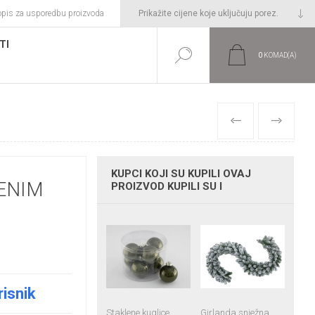
opis za usporedbu proizvoda
TI
0
KOMAD(A)
PRETHODNI
SLIJEDEĆI
KUPCI KOJI SU KUPILI OVAJ
ENIM
PROIZVOD KUPILI SU I
risnik
Staklene kuglice
Girlanda snježna