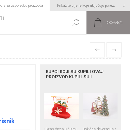
opis za usporedbu proizvoda
TI
0
KOMAD(A)
PRETHODNI
SLIJEDEĆI
KUPCI KOJI SU KUPILI OVAJ
PROIZVOD KUPILI SU I
risnik
Ukras djeca u čizmi
Božićna dekoracija s