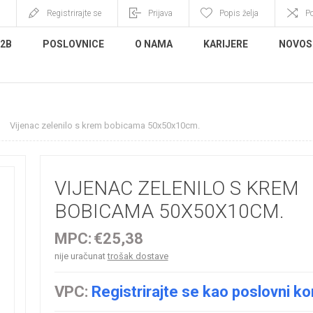
Registrirajte se
Prijava
Popis želja
P
B2B
POSLOVNICE
O NAMA
KARIJERE
NOVOS
Vijenac zelenilo s krem bobicama 50x50x10cm.
VIJENAC ZELENILO S KREM
BOBICAMA 50X50X10CM.
MPC:
€25,38
nije uračunat
trošak dostave
VPC:
Registrirajte se kao poslovni ko