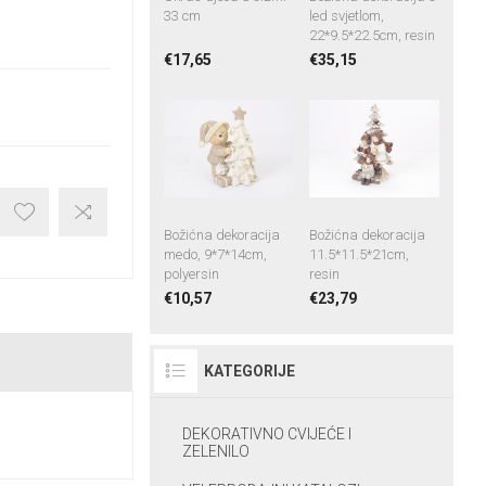
33 cm
led svjetlom,
22*9.5*22.5cm, resin
€17,65
€35,15
Božićna dekoracija
Božićna dekoracija
medo, 9*7*14cm,
11.5*11.5*21cm,
polyersin
resin
€10,57
€23,79
KATEGORIJE
DEKORATIVNO CVIJEĆE I
ZELENILO