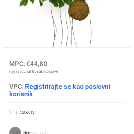
MPC:
€44,80
nije uračunat
trošak dostave
VPC:
Registrirajte se kao poslovni
korisnik
Šifra:
A2060131
Nema na zalihi