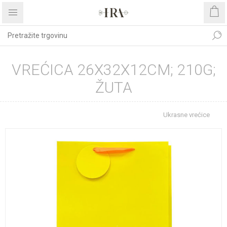
VREĆICA 26X32X12CM; 210G;
ŽUTA
Početna stranica
REPROMATERIJAL
Ukrasne vrećice