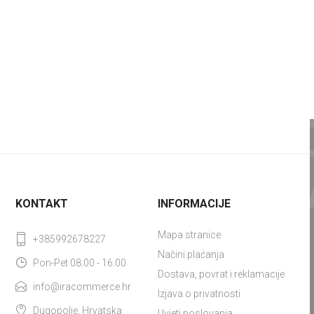
KONTAKT
INFORMACIJE
Mapa stranice
+385992678227
Načini plaćanja
Pon-Pet 08:00 - 16:00
Dostava, povrat i reklamacije
info@iracommerce.hr
Izjava o privatnosti
Dugopolje, Hrvatska
Uvjeti poslovanja