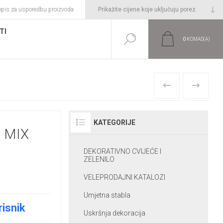
opis za usporedbu proizvoda
TI
0
KOMAD(A)
PRETHODNI
SLIJEDEĆI
KATEGORIJE
 MIX
DEKORATIVNO CVIJEĆE I
ZELENILO
VELEPRODAJNI KATALOZI
Umjetna stabla
risnik
Uskršnja dekoracija