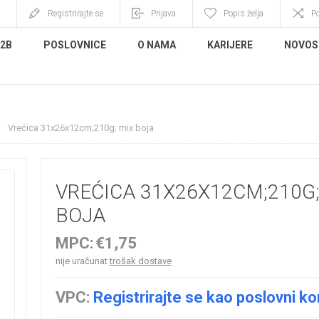
Registrirajte se
Prijava
Popis želja
P
B2B
POSLOVNICE
O NAMA
KARIJERE
NOVOS
Vrećica 31x26x12cm;210g; mix boja
VREĆICA 31X26X12CM;210G;
BOJA
MPC:
€1,75
nije uračunat
trošak dostave
VPC:
Registrirajte se kao poslovni ko