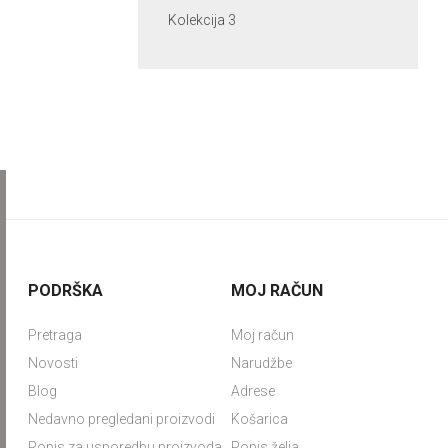
Kolekcija 3
PODRŠKA
MOJ RAČUN
Pretraga
Moj račun
Novosti
Narudžbe
Blog
Adrese
Nedavno pregledani proizvodi
Košarica
Popis za usporedbu proizvoda
Popis želja