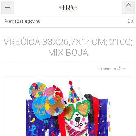
VREĆICA 33X26,7X14CM; 210G;
MIX BOJA
Početna stranica
REPROMATERIJAL
Ukrasne vrećice