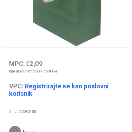
MPC:
€2,09
nije uračunat
trošak dostave
VPC:
Registrirajte se kao poslovni
korisnik
Šifra:
A5030155
Na zalihi