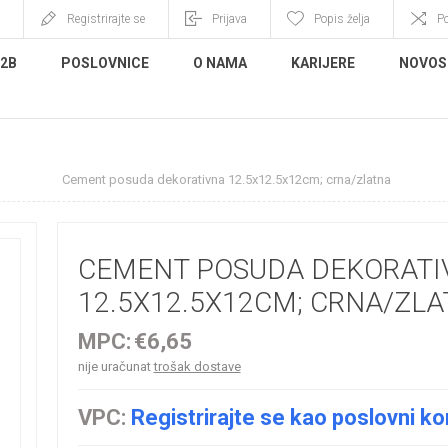
Registrirajte se
Prijava
Popis želja
P
B2B
POSLOVNICE
O NAMA
KARIJERE
NOVOS
ude
Cement posuda dekorativna 12.5x12.5x12cm; crna/zlatna
CEMENT POSUDA DEKORATI
12.5X12.5X12CM; CRNA/ZL
MPC:
€6,65
nije uračunat
trošak dostave
VPC:
Registrirajte se kao poslovni ko