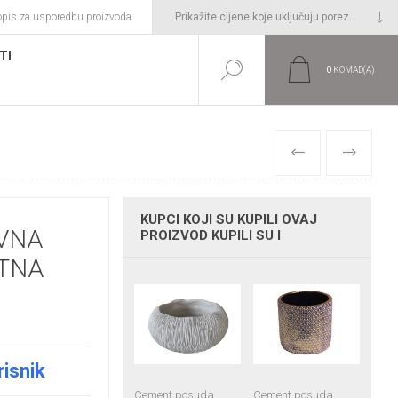
opis za usporedbu proizvoda
TI
0
KOMAD(A)
PRETHODNI
SLIJEDEĆI
KUPCI KOJI SU KUPILI OVAJ
VNA
PROIZVOD KUPILI SU I
ATNA
risnik
Cement posuda
Cement posuda