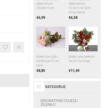
dekorativna
dekorativna
20x20x10 cm
12.5x12.5x12cm;
crna/zlatna
€6,99
€6,38
Buket mix ruža i
Buket ruža/zelenilo
hortenzija 41 cm;
34 cm; mix boja
roza
€8,83
€11,49
KATEGORIJE
DEKORATIVNO CVIJEĆE I
ZELENILO