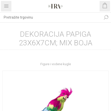
DEKORACIJA PAPIGA
23X6X7CM; MIX BOJA
Početna stranica
UREĐENJE DOMA
Dekoracije
Figure i vodene kugle