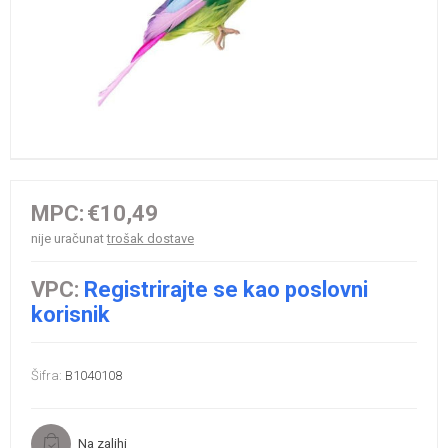
MPC:
€10,49
nije uračunat
trošak dostave
VPC:
Registrirajte se kao poslovni
korisnik
Šifra:
B1040108
Na zalihi