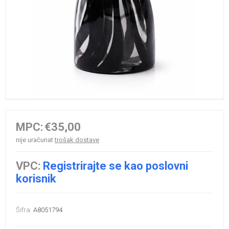
MPC:
€35,00
nije uračunat
trošak dostave
VPC:
Registrirajte se kao poslovni
korisnik
Šifra:
A8051794