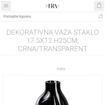
DEKORATIVNA VAZA STAKLO
17.5X12 H25CM;
CRNA/TRANSPARENT
Početna stranica
UREĐENJE DOMA
Dekoracije
Vaze
Staklo