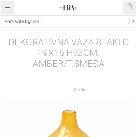
DEKORATIVNA VAZA STAKLO
19X16 H23CM;
AMBER/T.SMEĐA
Početna stranica
UREĐENJE DOMA
Dekoracije
Vaze
Staklo