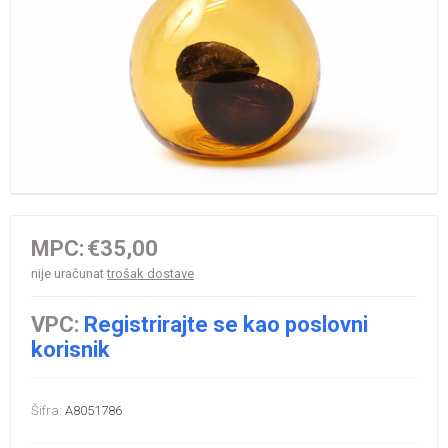
MPC:
€35,00
nije uračunat
trošak dostave
VPC:
Registrirajte se kao poslovni
korisnik
Šifra:
A8051786