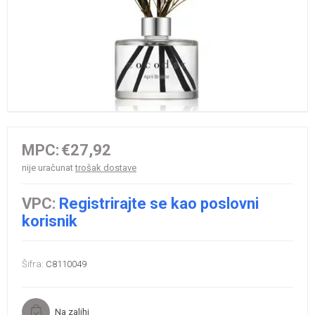
MPC:
€27,92
nije uračunat
trošak dostave
VPC:
Registrirajte se kao poslovni
korisnik
Šifra:
C8110049
Na zalihi