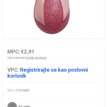
MPC:
€2,91
nije uračunat
trošak dostave
VPC:
Registrirajte se kao poslovni
korisnik
Šifra:
C7010087
Na zalihi