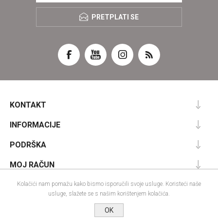
PRETPLATI SE
KONTAKT
INFORMACIJE
PODRŠKA
MOJ RAČUN
Kolačići nam pomažu kako bismo isporučili svoje usluge. Koristeći naše
usluge, slažete se s našim korištenjem kolačića.
Powered by
nopCommerce
OK
Designed by
Nop-Templates.com