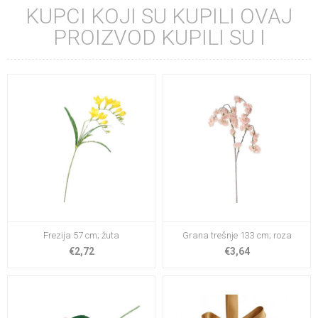
KUPCI KOJI SU KUPILI OVAJ
PROIZVOD KUPILI SU I
Frezija 57 cm; žuta
Grana trešnje 133 cm; roza
€2,72
€3,64