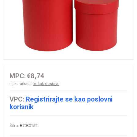
MPC:
€8,74
nije uračunat
trošak dostave
VPC:
Registrirajte se kao poslovni
korisnik
Šifra:
B7030152