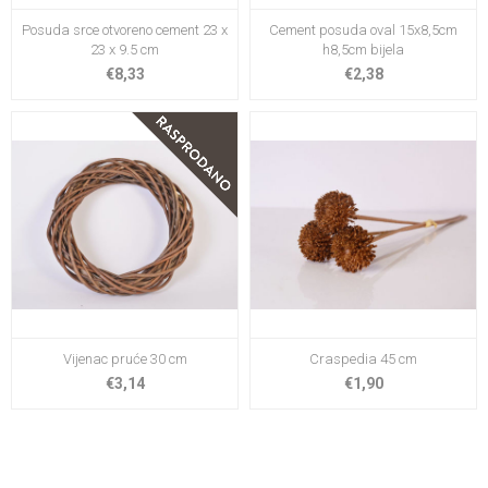
Posuda srce otvoreno cement 23 x
Cement posuda oval 15x8,5cm
23 x 9.5 cm
h8,5cm bijela
€8,33
€2,38
Vijenac pruće 30 cm
Craspedia 45 cm
€3,14
€1,90