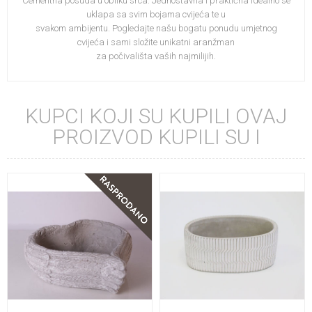
Cementna posuda u obliku srca. Jednostavna i praktična idealno se
uklapa sa svim bojama cvijeća te u
svakom ambijentu. Pogledajte našu bogatu ponudu umjetnog
cvijeća i sami složite unikatni aranžman
za počivališta vaših najmilijih.
KUPCI KOJI SU KUPILI OVAJ
PROIZVOD KUPILI SU I