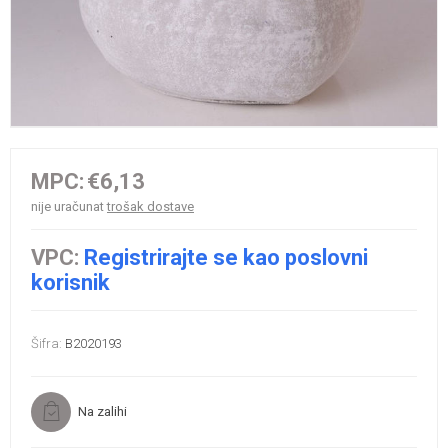
MPC:
€6,13
nije uračunat
trošak dostave
VPC:
Registrirajte se kao poslovni
korisnik
Šifra:
B2020193
Na zalihi