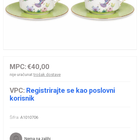
MPC:
€40,00
nije uračunat
trošak dostave
VPC:
Registrirajte se kao poslovni
korisnik
Šifra:
A1010706
Nema na zalihi