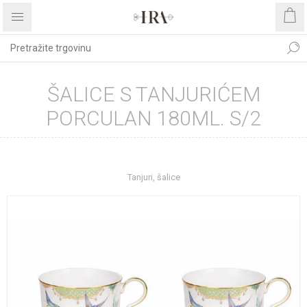
ŠALICE S TANJURIĆEM
PORCULAN 180ML. S/2
Početna stranica
UREĐENJE DOMA
Kućanstvo
Tanjuri, šalice