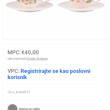
MPC:
€40,00
nije uračunat
trošak dostave
VPC:
Registrirajte se kao poslovni
korisnik
Šifra:
A1010717
Nema na zalihi