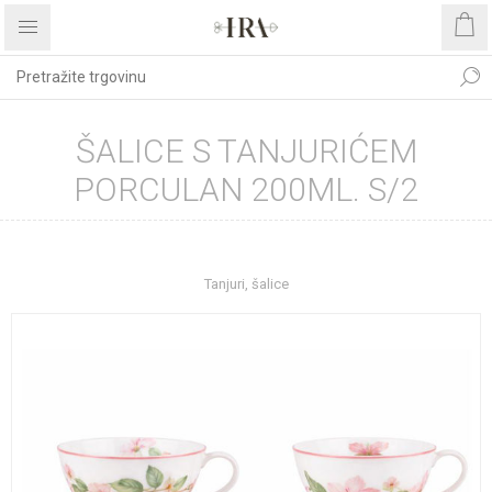
ŠALICE S TANJURIĆEM
PORCULAN 200ML. S/2
Početna stranica
UREĐENJE DOMA
Kućanstvo
Tanjuri, šalice