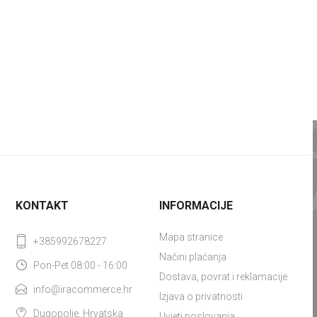
KONTAKT
INFORMACIJE
Mapa stranice
+385992678227
Načini plaćanja
Pon-Pet 08:00 - 16:00
Dostava, povrat i reklamacije
info@iracommerce.hr
Izjava o privatnosti
Dugopolje, Hrvatska
Uvjeti poslovanja