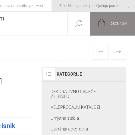
opis za usporedbu proizvoda
TI
0
KOMAD(A)
PRETHODNI
SLIJEDEĆI
KATEGORIJE
1
DEKORATIVNO CVIJEĆE I
ZELENILO
VELEPRODAJNI KATALOZI
Umjetna stabla
risnik
Uskršnja dekoracija