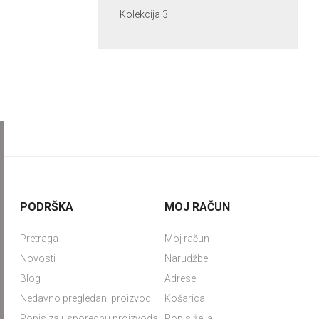
Kolekcija 3
PODRŠKA
MOJ RAČUN
Pretraga
Moj račun
Novosti
Narudžbe
Blog
Adrese
Nedavno pregledani proizvodi
Košarica
Popis za usporedbu proizvoda
Popis želja