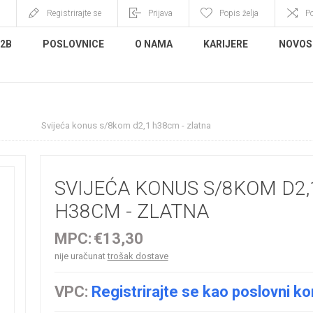
Registrirajte se
Prijava
Popis želja
P
B2B
POSLOVNICE
O NAMA
KARIJERE
NOVOS
eće
Svijeća konus s/8kom d2,1 h38cm - zlatna
SVIJEĆA KONUS S/8KOM D2,
H38CM - ZLATNA
MPC:
€13,30
nije uračunat
trošak dostave
VPC:
Registrirajte se kao poslovni ko