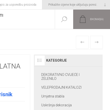
opis za usporedbu proizvoda
TI
0
KOMAD(A)
PRETHODNI
SLIJEDEĆI
KATEGORIJE
ZLATNA
DEKORATIVNO CVIJEĆE I
ZELENILO
VELEPRODAJNI KATALOZI
risnik
Umjetna stabla
Uskršnja dekoracija