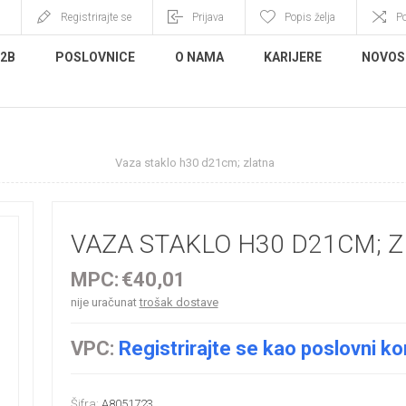
Registrirajte se
Prijava
Popis želja
P
B2B
POSLOVNICE
O NAMA
KARIJERE
NOVOS
e
Staklo
Vaza staklo h30 d21cm; zlatna
VAZA STAKLO H30 D21CM; 
MPC:
€40,01
nije uračunat
trošak dostave
VPC:
Registrirajte se kao poslovni ko
Šifra:
A8051723