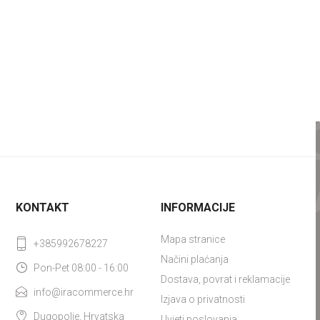
KONTAKT
INFORMACIJE
Mapa stranice
+385992678227
Načini plaćanja
Pon-Pet 08:00 - 16:00
Dostava, povrat i reklamacije
info@iracommerce.hr
Izjava o privatnosti
Dugopolje, Hrvatska
Uvjeti poslovanja