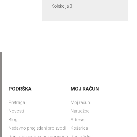
Kolekcija 3
PODRŠKA
MOJ RAČUN
Pretraga
Moj račun
Novosti
Narudžbe
Blog
Adrese
Nedavno pregledani proizvodi
Košarica
Popis za usporedbu proizvoda
Popis želja