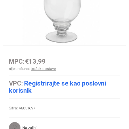
MPC:
€13,99
nije uračunat
trošak dostave
VPC:
Registrirajte se kao poslovni
korisnik
Šifra:
A8051697
Na zalihi