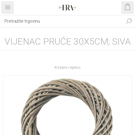
VIJENAC PRUĆE 30X5CM; SIVA
Početna stranica
UREĐENJE DOMA
Dekoracije
Košare i vijenci