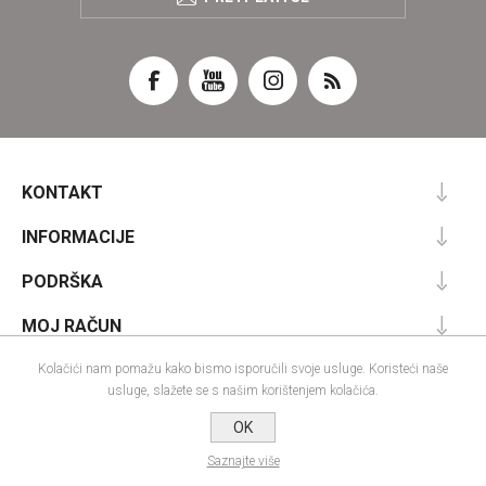
KONTAKT
INFORMACIJE
PODRŠKA
MOJ RAČUN
Kolačići nam pomažu kako bismo isporučili svoje usluge. Koristeći naše
usluge, slažete se s našim korištenjem kolačića.
Powered by
nopCommerce
OK
Designed by
Nop-Templates.com
Autorska prava; 2026 IRA commerce webshop. Sva prava pridržana.
Saznajte više