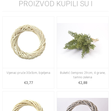
PROIZVOD KUPILI SU I
Vijenac pruće 30x5cm; bijeljena
Buketić čempres 29 cm, 4 grane,
tamno zelena
€3,77
€2,88