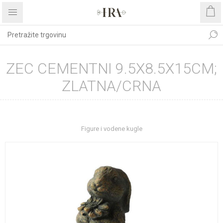
ZEC CEMENTNI 9.5X8.5X15CM;
ZLATNA/CRNA
Početna stranica
UREĐENJE DOMA
Dekoracije
Figure i vodene kugle