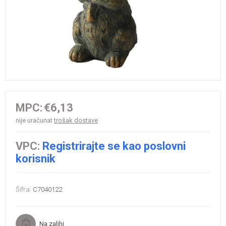
MPC:
€6,13
nije uračunat
trošak dostave
VPC:
Registrirajte se kao poslovni
korisnik
Šifra:
C7040122
Na zalihi