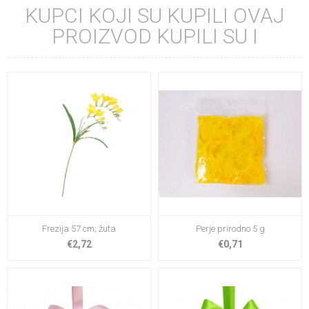
KUPCI KOJI SU KUPILI OVAJ
PROIZVOD KUPILI SU I
Frezija 57 cm; žuta
Perje prirodno 5 g
€2,72
€0,71