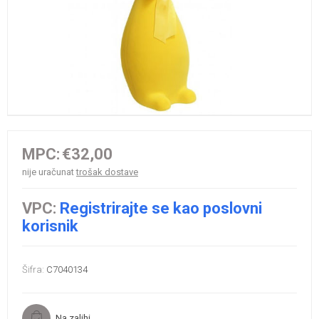
MPC:
€32,00
nije uračunat
trošak dostave
VPC:
Registrirajte se kao poslovni
korisnik
Šifra:
C7040134
Na zalihi