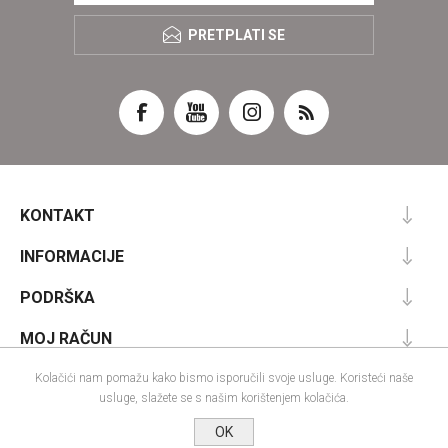
PRETPLATI SE
KONTAKT
INFORMACIJE
PODRŠKA
MOJ RAČUN
Kolačići nam pomažu kako bismo isporučili svoje usluge. Koristeći naše
usluge, slažete se s našim korištenjem kolačića.
Powered by
nopCommerce
OK
Designed by
Nop-Templates.com