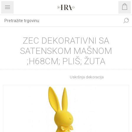
ZEC DEKORATIVNI SA
SATENSKOM MAŠNOM
;H68CM; PLIŠ; ŽUTA
Početna stranica
Uskršnja dekoracija